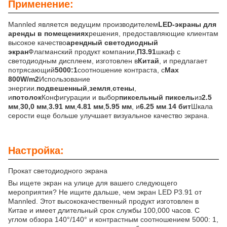
Применение:
Mannled является ведущим производителем
LED-экраны для
аренды в помещениях
решения, предоставляющие клиентам
высокое качество
арендный светодиодный
экран
Флагманский продукт компании,
П3.91
шкаф с
светодиодным дисплеем, изготовлен в
Китай
, и предлагает
потрясающий
5000:1
соотношение контраста, с
Max
800W/m2
Использование
энергии.
подвешенный
,
земля
,
стены
,
и
потолок
Конфигурации и выбор
пиксельный пиксель
из
2.5
мм
,
30,0 мм
,
3.91 мм
,
4.81 мм
,
5.95 мм
, и
6.25 мм
.
14 бит
Шкала
серости еще больше улучшает визуальное качество экрана.
Настройка:
Прокат светодиодного экрана
Вы ищете экран на улице для вашего следующего
мероприятия? Не ищите дальше, чем экран LED P3.91 от
Mannled. Этот высококачественный продукт изготовлен в
Китае и имеет длительный срок службы 100,000 часов. С
углом обзора 140°/140° и контрастным соотношением 5000: 1,