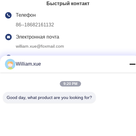
Быстрый контакт
Телефон
86--18682161132
Электронная почта
william.xue@foxmail.com
Адрес
William.xue
Третий этаж, здание 1, Парк высоких технологий Хонгфа
Цзятли, община Тангтоу, улица Шиян, район Баоань,
Шэньчжэнь
9:20 PM
Good day, what product are you looking for?
Политика уединения
|
Карта сайта
Качество Китая хорошее На открытом воздухе экран СИД
полного цвета Поставщик. © авторского права 2022-2026
Shenzhen Mannled Photoelectric Technology Co., Ltd . Все
права защищены.