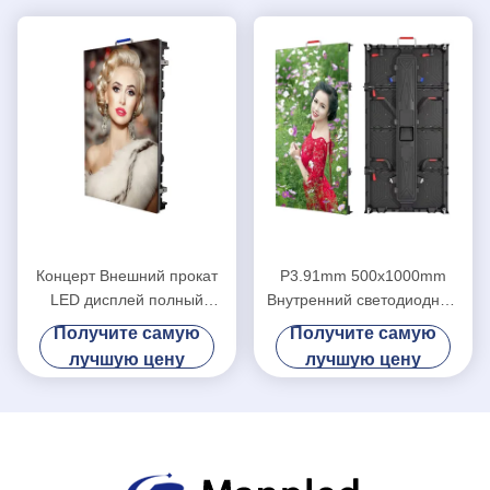
Концерт Внешний прокат
P3.91mm 500x1000mm
LED дисплей полный
Внутренний светодиодный
цветный экран SMD P4.81
экран Аренда на улице для
Получите самую
Получите самую
Внутри помещений
свадьбы
лучшую цену
лучшую цену