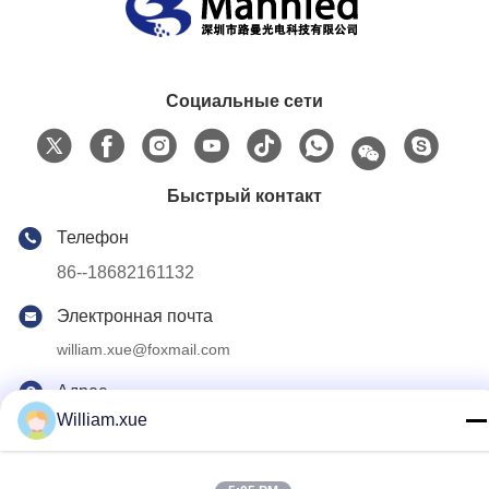
Социальные сети
Быстрый контакт
Телефон
86--18682161132
Электронная почта
william.xue@foxmail.com
Адрес
William.xue
Третий этаж, здание 1, Парк высоких технологий Хонгфа
Цзятли, община Тангтоу, улица Шиян, район Баоань,
Шэньчжэнь