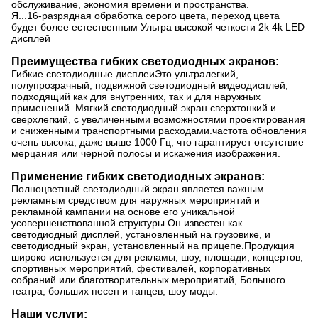
обслуживание, экономия времени и пространства.
Я...
16-разрядная обработка серого цвета, переход цвета
будет более естественным Ультра высокой четкости 2k 4k LED
дисплей
Преимущества гибких светодиодных экранов:
Гибкие светодиодные дисплеи
Это ультралегкий,
полупрозрачный, подвижной светодиодный видеодисплей,
подходящий как для внутренних, так и для наружных
применений..Мягкий светодиодный экран сверхтонкий и
сверхлегкий, с увеличенными возможностями проектирования
и сниженными транспортными расходами.частота обновления
очень высока, даже выше 1000 Гц, что гарантирует отсутствие
мерцания или черной полосы и искажения изображения.
Применение гибких светодиодных экранов:
Полноцветный светодиодный экран является важным
рекламным средством для наружных мероприятий и
рекламной кампании на основе его уникальной
усовершенствованной структуры.Он известен как
светодиодный дисплей, установленный на грузовике, и
светодиодный экран, установленный на прицепе.Продукция
широко используется для рекламы, шоу, площади, концертов,
спортивных мероприятий, фестивалей, корпоративных
собраний или благотворительных мероприятий, Большого
театра, больших песен и танцев, шоу моды.
Наши услуги: