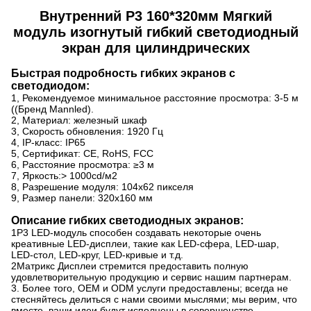
Внутренний P3 160*320мм Мягкий
модуль изогнутый гибкий светодиодный
экран для цилиндрических
Быстрая подробность гибких экранов с
светодиодом:
1, Рекомендуемое минимальное расстояние просмотра: 3-5 м
((Бренд Mannled).
2, Материал: железный шкаф
3, Скорость обновления: 1920 Гц
4, IP-класс: IP65
5, Сертификат: CE, RoHS, FCC
6, Расстояние просмотра: ≥3 м
7, Яркость:> 1000cd/м2
8, Разрешение модуля: 104x62 пикселя
9, Размер панели: 320x160 мм
Описание гибких светодиодных экранов:
1P3 LED-модуль способен создавать некоторые очень
креативные LED-дисплеи, такие как LED-сфера, LED-шар,
LED-стол, LED-круг, LED-кривые и т.д.
2Матрикс Дисплеи стремится предоставить полную
удовлетворительную продукцию и сервис нашим партнерам.
3. Более того, OEM и ODM услуги предоставлены; всегда не
стесняйтесь делиться с нами своими мыслями; мы верим, что
вместе, ваши идеи будут исполнены в совершенстве.