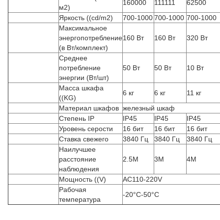
160000
111111
62500
м2)
Яркость ((cd/m2)
700-1000
700-1000
700-1000
Максимальное
энергопотребление
160 Вт
160 Вт
320 Вт
(в Вт/комплект)
Среднее
потребление
50 Вт
50 Вт
10 Вт
энергии (Вт/шт)
Масса шкафа
6 кг
6 кг
11 кг
((KG)
Материал шкафов
железный шкаф
Степень IP
IP45
IP45
IP45
Уровень серости
16 бит
16 бит
16 бит
Ставка свежего
3840 Гц
3840 Гц
3840 Гц
Наилучшее
расстояние
2.5M
3M
4M
наблюдения
Мощность ((V)
AC110-220V
Рабочая
-20°C-50°C
температура