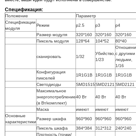
Спецификация:
Положение
Параметр
Спецификации
Режим
p2.5
p3
p4
модуля
Размер модуля
320*160
320*160
320*160
Пиксель модуля
128*64
104*52
80*40
Отношени
Убийство,
с другими
сканировать
1/32
1/23
людьми,
1/16
Конфигурация
1R1G1B
1R1G1B
1R1G1B
пикселей
Светодиоды
SMD1515
SMD2121
SMD2121
Максимальное
энергопотребление
40 Вт
40 Вт
40 Вт
(в Вт/комплект)
Маска
имеют
имеют
имеют
Основные
Размер шкафа
960*960
960*960
960*960
характеристики
Пиксель шкафа
384*384
312*312
240*240
Плотность (точки/