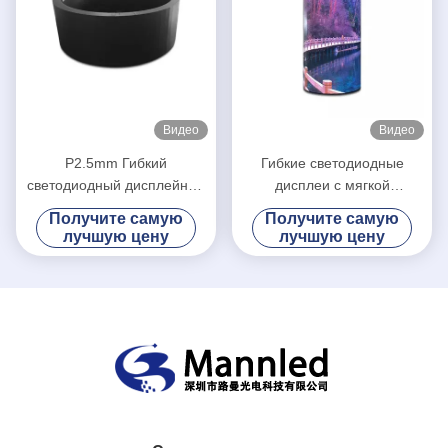
Видео
Видео
P2.5mm Гибкий
Гибкие светодиодные
светодиодный дисплейный
дисплеи с мягкой
экран SMD 1R1G1B
цилиндрической формой
Получите самую
Получите самую
Круглая колонна цилиндра
P2.5 Изогнутые в
лучшую цену
лучшую цену
помещении