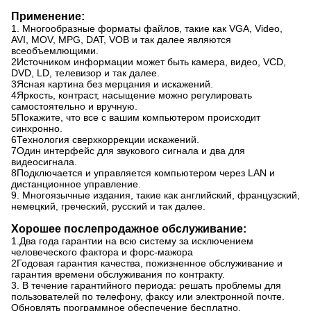
Применение:
1. Многообразные форматы файлов, такие как VGA, Video,
AVI, MOV, MPG, DAT, VOB и так далее являются
всеобъемлющими.
2Источником информации может быть камера, видео, VCD,
DVD, LD, телевизор и так далее.
3Ясная картина без мерцания и искажений.
4Яркость, контраст, насыщение можно регулировать
самостоятельно и вручную.
5Покажите, что все с вашим компьютером происходит
синхронно.
6Технология сверхкоррекции искажений.
7Один интерфейс для звукового сигнала и два для
видеосигнала.
8Подключается и управляется компьютером через LAN и
дистанционное управление.
9. Многоязычные издания, такие как английский, французский,
немецкий, греческий, русский и так далее.
Хорошее послепродажное обслуживание:
1.Два года гарантии на всю систему за исключением
человеческого фактора и форс-мажора
2Годовая гарантия качества, пожизненное обслуживание и
гарантия времени обслуживания по контракту.
3. В течение гарантийного периода: решать проблемы для
пользователей по телефону, факсу или электронной почте.
Обновлять программное обеспечение бесплатно.