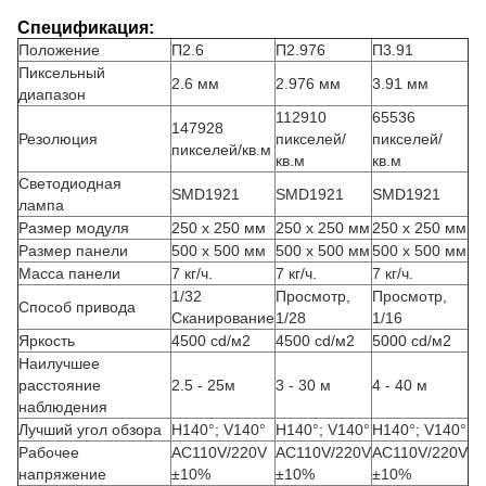
Спецификация:
Положение
П2.6
П2.976
П3.91
Пиксельный
2.6 мм
2.976 мм
3.91 мм
диапазон
112910
65536
147928
Резолюция
пикселей/
пикселей/
пикселей/кв.м
кв.м
кв.м
Светодиодная
SMD1921
SMD1921
SMD1921
лампа
Размер модуля
250 х 250 мм
250 х 250 мм
250 х 250 мм
Размер панели
500 х 500 мм
500 х 500 мм
500 х 500 мм
Масса панели
7 кг/ч.
7 кг/ч.
7 кг/ч.
1/32
Просмотр,
Просмотр,
Способ привода
Сканирование
1/28
1/16
Яркость
4500 cd/м2
4500 cd/м2
5000 cd/м2
Наилучшее
расстояние
2.5 - 25м
3 - 30 м
4 - 40 м
наблюдения
Лучший угол обзора
H140°; V140°
H140°; V140°
H140°; V140°
Рабочее
AC110V/220V
AC110V/220V
AC110V/220V
напряжение
±10%
±10%
±10%