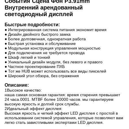
События Сцена Фон P3.91mm
Внутренний арендованный
светодиодный дисплей
Быстрые подробности:
● Интегрированная система питания экономит время
● Дизайн двойного быстрого замка
● Более долговечная, однократная работа
● Быстрая установка и обслуживание
● Модульная конструкция управления мощностью
● Для подключения не требуется провода
● Шкаф легкий и тонкий
● Уникальный дизайн модуля, без левого и правого
● Частное проектирование ПХБ
● Тот же HUB может использовать все виды пикселей
● Широкий угол обзора, без отражения
Описание:
1Высокое качество:
наша самая основная гарантия: время старения превышает
24 часа.0001. MTBF более 10000 часов. мы гарантируем
высокую яркость и долгий срок службы.
2Идеальный эффект дисплея:
Высокая яркость и четкий эффект LED дисплея с простой в
использовании системой управления, которые позволяют вам
легко стать завистливыми экспертами LED дисплея.