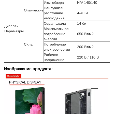
Угол обзора
H/V 140/140
Наилучшее
Оптические
расстояние
4-40 м
наблюдения
Серая шкала
14 бит
Дисплей
Максимальное
Параметры
потребление
650 Вт/м2
энергии
Сила
Потребление
200 Вт/м2
электроэнергии
Рабочее
220 В / 110 В
напряжение
Изображение продукта: