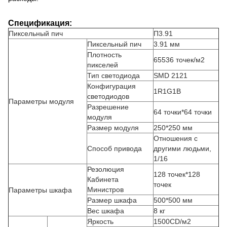
Спецификация:
Пиксельный пич
П3.91
Пиксельный пич
3.91 мм
Плотность
65536 точек/м2
пикселей
Тип светодиода
SMD 2121
Конфигурация
1R1G1B
светодиодов
Параметры модуля
Разрешение
64 точки*64 точки
модуля
Размер модуля
250*250 мм
Отношения с
Способ привода
другими людьми,
1/16
Резолюция
128 точек*128
Кабинета
точек
Министров
Параметры шкафа
Размер шкафа
500*500 мм
Вес шкафа
8 кг
Яркость
1500CD/м2