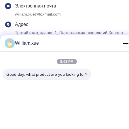
Электронная почта
william.xue@foxmail.com
Адрес
Третий этаж, здание 1, Парк высоких технологий Хонгфа
Цзятли, община Тангтоу, улица Шиян, район Баоань,
Шэньчжэнь
William.xue
Политика уединения
|
Карта сайта
8:03 PM
Качество Китая хорошее На открытом воздухе экран СИД
Good day, what product are you looking for?
полного цвета Поставщик. © авторского права 2022-2026
Shenzhen Mannled Photoelectric Technology Co., Ltd . Все
права защищены.