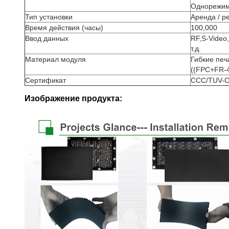
Однорежимн
Тип установки
Аренда / р
Время действия (часы)
100,000
Ввод данных
RF,S-Vide
т.д.
Материал модуля
Гибкие печ
((FPC+FR-
Сертификат
CCC/TUV-CE
Изображение продукта: