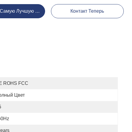
 Самую Лучшую Цену
Контакт Теперь
E ROHS FCC
олный Цвет
5
60Hz
ears