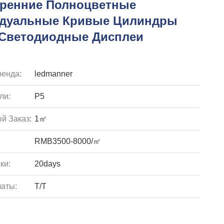
тренние Полноцветные
дуальные Кривые Цилиндры
 Светодиодные Дисплеи
енда:
ledmanner
ли:
P5
й Заказ:
1㎡
RMB3500-8000/㎡
ки:
20days
аты:
T/T