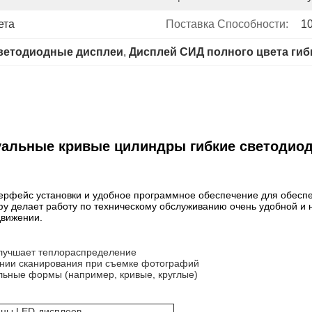
ета
Поставка Способности:
1
ветодиодные дисплеи
, 
Дисплей СИД полного цвета гиб
уальные кривые цилиндры гибкие светодио
нтерфейс установки и удобное программное обеспечение для обес
фу делает работу по техническому обслуживанию очень удобной и 
движении.
улучшает теплораспределение
 линии сканирования при съемке фотографий
льные формы (например, кривые, круглые)
аны LED-дисплеев