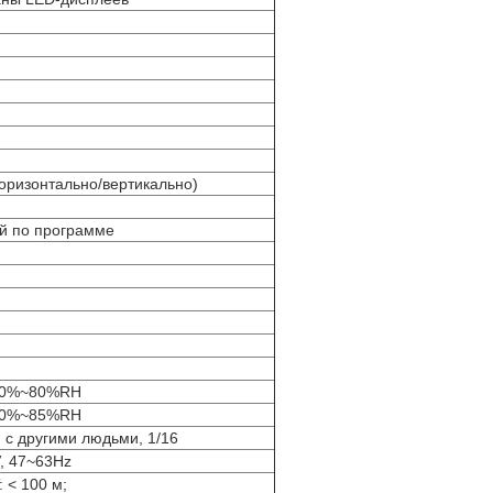
Горизонтально/вертикально)
й по программе
10%~80%RH
10%~85%RH
с другими людьми, 1/16
, 47~63Hz
 < 100 м;