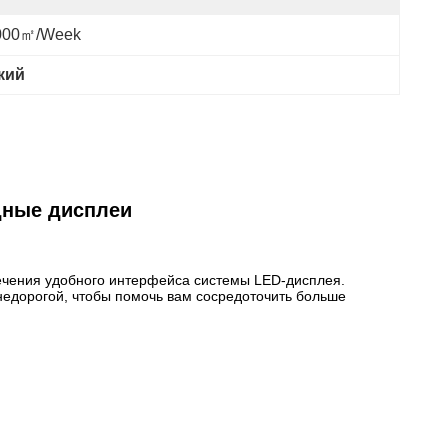
000㎡/week
кий
дные дисплеи
печения удобного интерфейса системы LED-дисплея.
недорогой, чтобы помочь вам сосредоточить больше