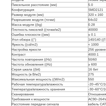
Пиксельное расстояние (мм)
5.0
Конфигурация
SMD2121
Размер модуля (мм)
320 x 160
Разрешение модуля (точки)
64х32
Масса модуля ((kg)
0.28
Плотность пикселей ((точки/м2)
40000
Ошибка плоскости ((мм)
≤ 0.1
Угол обзора ((°)
140/140 ((
Яркость ((cd/m2)
< 1000
Настройка яркости
256 уровне
Контраст
4000:1
Частота повторения ((Hz)
50/60
Частота обновления ((Hz)
≥ 600
Серая шкала ((bit)
16 бит
Мощность (в В/м2)
275
Максимальная мощность ((W/m2)
550
Рабочая температура/влажность
-20~45°C/
Температура/влажность хранения
-30~60°C/
Сканирование
Отношения 
Требования к мощности
AC90~264V
Расстояние передачи сигнала
кабель CAT: