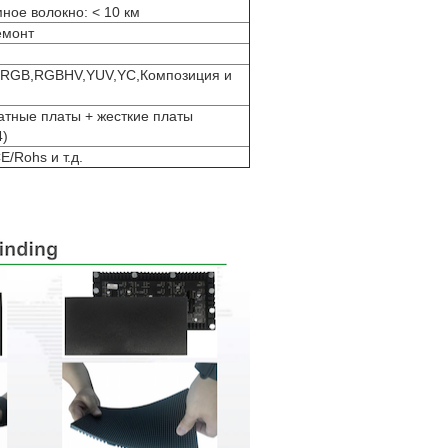
ое волокно: < 10 км
емонт
o,RGB,RGBHV,YUV,YC,Композиция и
атные платы + жесткие платы
4)
/Rohs и т.д.