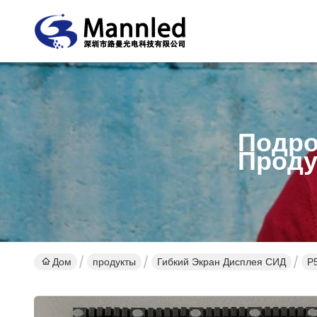
Подро
Проду
Дом
продукты
Гибкий Экран Дисплея СИД
P