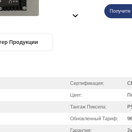
Получите
тер Продукции
Сертификация:
C
Цвет:
П
Тангаж Пиксела:
P
Обновленный Тариф:
9
Гарантия:
2y