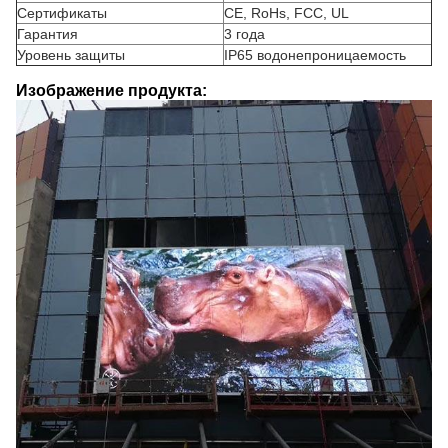
Сертификаты
CE, RoHs, FCC, UL
Гарантия
3 года
Уровень защиты
IP65 водонепроницаемость
Изображение продукта: