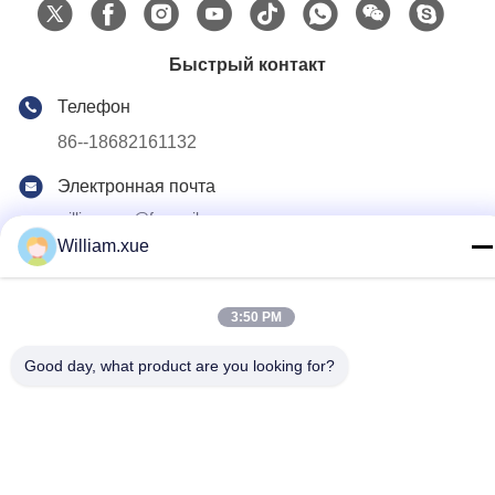
Быстрый контакт
Телефон
86--18682161132
Электронная почта
william.xue@foxmail.com
William.xue
Адрес
Третий этаж, здание 1, Парк высоких технологий Хонгфа
Цзятли, община Тангтоу, улица Шиян, район Баоань,
3:50 PM
Шэньчжэнь
Good day, what product are you looking for?
Политика уединения
|
Карта сайта
Качество Китая хорошее На открытом воздухе экран СИД
полного цвета Поставщик. © авторского права 2022-2026
Shenzhen Mannled Photoelectric Technology Co., Ltd . Все