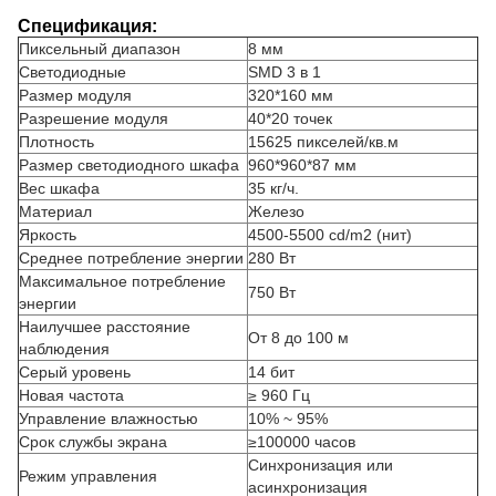
Спецификация:
Пиксельный диапазон
8 мм
Светодиодные
SMD 3 в 1
Размер модуля
320*160 мм
Разрешение модуля
40*20 точек
Плотность
15625 пикселей/кв.м
Размер светодиодного шкафа
960*960*87 мм
Вес шкафа
35 кг/ч.
Материал
Железо
Яркость
4500-5500 cd/m2 (нит)
Среднее потребление энергии
280 Вт
Максимальное потребление
750 Вт
энергии
Наилучшее расстояние
От 8 до 100 м
наблюдения
Серый уровень
14 бит
Новая частота
≥ 960 Гц
Управление влажностью
10% ~ 95%
Срок службы экрана
≥100000 часов
Синхронизация или
Режим управления
асинхронизация